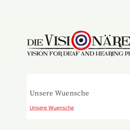
Skip
to
content
Unsere Wuensche
Unsere Wuensche