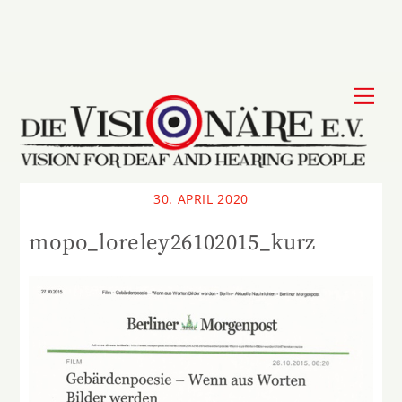
Skip
to
content
Me
30. APRIL 2020
mopo_loreley26102015_kurz