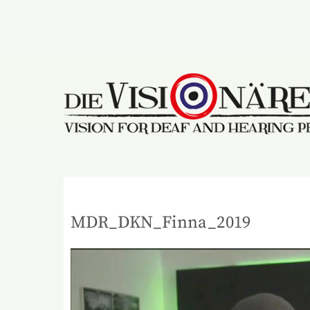
Skip
to
content
MDR_DKN_Finna_2019