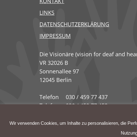
KONTAKT
LINKS
DATENSCHUTZERKLÄRUNG
IMPRESSUM
Die Visionäre (vision for deaf and hea
VR 32026 B
Sonnenallee 97
12045 Berlin
Telefon
030 / 459 77 437
Telefax
030 / 459 77 452
Mobil
0178 338 00 56
E-mail
kontakt@dievisionaere.org
Wir verwenden Cookies, um Inhalte zu personalisieren, die Per
Nutzung