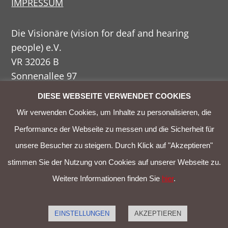
IMPRESSUM
Die Visionäre (vision for deaf and hearing
people) e.V.
VR 32026 B
Sonnenallee 97
12045 Berlin
DIESE WEBSEITE VERWENDET COOKIES
Wir verwenden Cookies, um Inhalte zu personalisieren, die
Telefon
030 / 459 77 437
Performance der Webseite zu messen und die Sicherheit für
Telefax
030 / 459 77 452
Mobil
0178 338 00 56
unsere Besucher zu steigern. Durch Klick auf "Akzeptieren"
E-mail
kontakt@dievisionaere.org
stimmen Sie der Nutzung von Cookies auf unserer Webseite zu.
Weitere Informationen finden Sie
hier
.
© 2026 Die Visionäre
EINSTELLUNGEN
AKZEPTIEREN