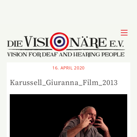
Skip
to
content
Me
16. APRIL 2020
Karussell_Giuranna_Film_2013